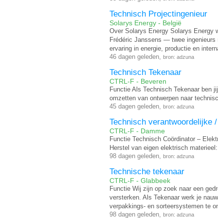
Technisch Projectingenieur
Solarys Energy - België
Over Solarys Energy Solarys Energy w
Frédéric Janssens — twee ingenieurs 
ervaring in energie, productie en intern
46 dagen geleden,
bron: adzuna
Technisch Tekenaar
CTRL-F - Beveren
Functie Als Technisch Tekenaar ben jij
omzetten van ontwerpen naar technische
45 dagen geleden,
bron: adzuna
Technisch verantwoordelijke /
CTRL-F - Damme
Functie Technisch Coördinator – Elekt
Herstel van eigen elektrisch materiee
98 dagen geleden,
bron: adzuna
Technische tekenaar
CTRL-F - Glabbeek
Functie Wij zijn op zoek naar een ge
versterken. Als Tekenaar werk je na
verpakkings- en sorteersystemen te o
98 dagen geleden,
bron: adzuna