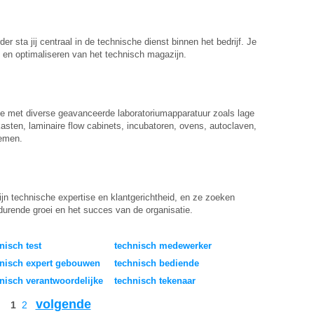
r sta jij centraal in de technische dienst binnen het bedrijf. Je
n en optimaliseren van het technisch magazijn.
je met diverse geavanceerde laboratoriumapparatuur zoals lage
sten, laminaire flow cabinets, incubatoren, ovens, autoclaven,
temen.
jn technische expertise en klantgerichtheid, en ze zoeken
durende groei en het succes van de organisatie.
nisch test
technisch medewerker
hnisch expert gebouwen
technisch bediende
nisch verantwoordelijke
technisch tekenaar
volgende
1
2