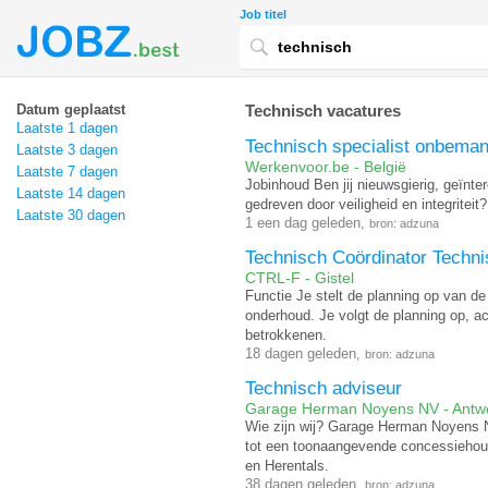
Job titel
Datum geplaatst
Technisch vacatures
Laatste 1 dagen
Technisch specialist onbeman
Laatste 3 dagen
Werkenvoor.be - België
Laatste 7 dagen
Jobinhoud Ben jij nieuwsgierig, geïnte
Laatste 14 dagen
gedreven door veiligheid en integritei
Laatste 30 dagen
1 een dag geleden,
bron: adzuna
Technisch Coördinator Techni
CTRL-F - Gistel
Functie Je stelt de planning op van de
onderhoud. Je volgt de planning op, ac
betrokkenen.
18 dagen geleden,
bron: adzuna
Technisch adviseur
Garage Herman Noyens NV - Antw
Wie zijn wij? Garage Herman Noyens NV 
tot een toonaangevende concessiehoud
en Herentals.
38 dagen geleden,
bron: adzuna