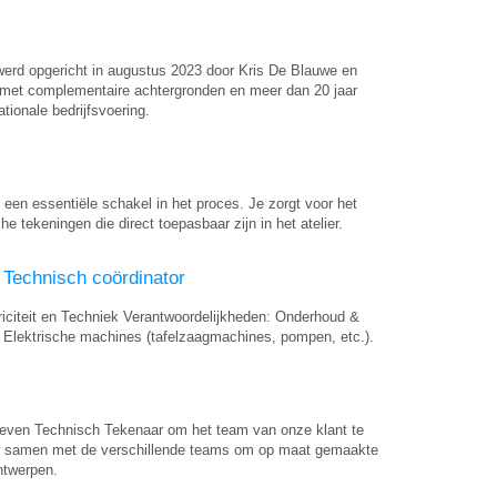
erd opgericht in augustus 2023 door Kris De Blauwe en
met complementaire achtergronden en meer dan 20 jaar
ationale bedrijfsvoering.
 een essentiële schakel in het proces. Je zorgt voor het
 tekeningen die direct toepasbaar zijn in het atelier.
 Technisch coördinator
riciteit en Techniek Verantwoordelijkheden: Onderhoud &
l: Elektrische machines (tafelzaagmachines, pompen, etc.).
dreven Technisch Tekenaar om het team van onze klant te
uw samen met de verschillende teams om op maat gemaakte
ntwerpen.