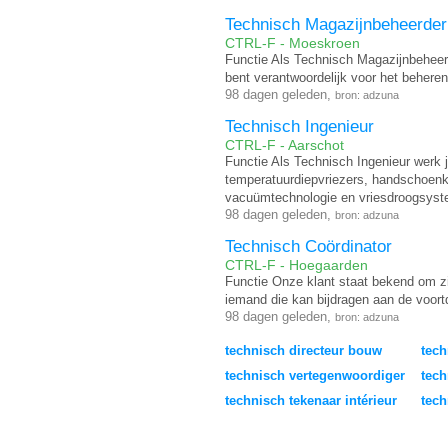
Technisch Magazijnbeheerder
CTRL-F - Moeskroen
Functie Als Technisch Magazijnbeheerde
bent verantwoordelijk voor het behere
98 dagen geleden,
bron: adzuna
Technisch Ingenieur
CTRL-F - Aarschot
Functie Als Technisch Ingenieur werk 
temperatuurdiepvriezers, handschoenka
vacuümtechnologie en vriesdroogsys
98 dagen geleden,
bron: adzuna
Technisch Coördinator
CTRL-F - Hoegaarden
Functie Onze klant staat bekend om zi
iemand die kan bijdragen aan de voort
98 dagen geleden,
bron: adzuna
technisch directeur bouw
tech
technisch vertegenwoordiger
tec
technisch tekenaar intérieur
tech