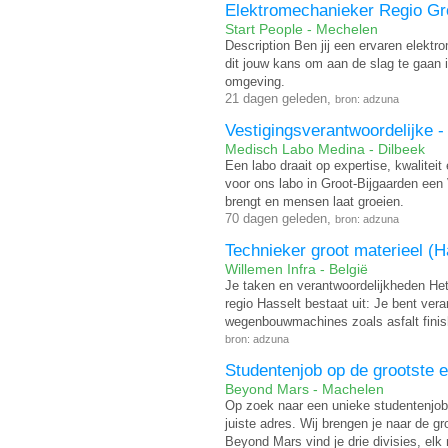
Elektromechanieker Regio Gr
Start People - Mechelen
Description Ben jij een ervaren elektr
dit jouw kans om aan de slag te gaan i
omgeving.
21 dagen geleden,
bron: adzuna
Vestigingsverantwoordelijke 
Medisch Labo Medina - Dilbeek
Een labo draait op expertise, kwalit
voor ons labo in Groot-Bijgaarden een 
brengt en mensen laat groeien.
70 dagen geleden,
bron: adzuna
Technieker groot materieel (H
Willemen Infra - België
Je taken en verantwoordelijkheden Het
regio Hasselt bestaat uit: Je bent ver
wegenbouwmachines zoals asfalt finis
bron: adzuna
Studentenjob op de grootste 
Beyond Mars - Machelen
Op zoek naar een unieke studentenjob 
juiste adres. Wij brengen je naar de gr
Beyond Mars vind je drie divisies, elk