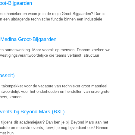
oot-Bijgaarden
omechanieker en woon je in de regio Groot-Bijgaarden? Dan is
n een uitdagende technische functie binnen een industriële
- Medina Groot-Bijgaarden
eit en samenwerking. Maar vooral: op mensen. Daarom zoeken we
Vestigingsverantwoordelijke die teams verbindt, structuur
asselt)
 takenpakket voor de vacature van technieker groot materieel
antwoordelijk voor het onderhouden en herstellen van onze grote
hers, kranen,
events bij Beyond Mars (BXL)
tijdens dit academiejaar? Dan ben je bij Beyond Mars aan het
ootste en mooiste events, terwijl je nog bijverdient ook! Binnen
 met hun