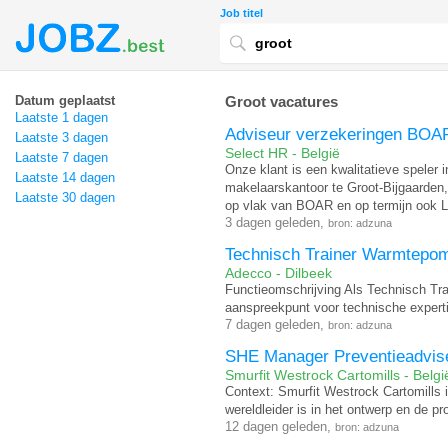
Job titel
Datum geplaatst
Groot vacatures
Laatste 1 dagen
Adviseur verzekeringen BOAR
Laatste 3 dagen
Select HR - België
Laatste 7 dagen
Onze klant is een kwalitatieve speler i
Laatste 14 dagen
makelaarskantoor te Groot-Bijgaarden,
Laatste 30 dagen
op vlak van BOAR en op termijn ook L
3 dagen geleden,
bron: adzuna
Technisch Trainer Warmtepom
Adecco - Dilbeek
Functieomschrijving Als Technisch Trai
aanspreekpunt voor technische exper
7 dagen geleden,
bron: adzuna
SHE Manager Preventieadvise
Smurfit Westrock Cartomills - Belgi
Context: Smurfit Westrock Cartomills
wereldleider is in het ontwerp en de p
12 dagen geleden,
bron: adzuna