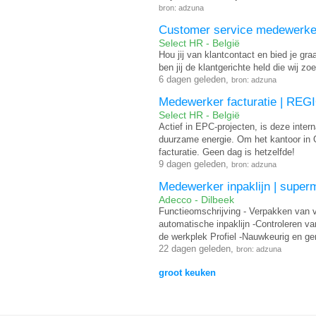
bron: adzuna
Customer service medewer
Select HR - België
Hou jij van klantcontact en bied je g
ben jij de klantgerichte held die wij z
6 dagen geleden,
bron: adzuna
Medewerker facturatie | R
Select HR - België
Actief in EPC-projecten, is deze intern
duurzame energie. Om het kantoor in 
facturatie. Geen dag is hetzelfde!
9 dagen geleden,
bron: adzuna
Medewerker inpaklijn | superm
Adecco - Dilbeek
Functieomschrijving - Verpakken van v
automatische inpaklijn -Controleren va
de werkplek Profiel -Nauwkeurig en gem
22 dagen geleden,
bron: adzuna
groot keuken