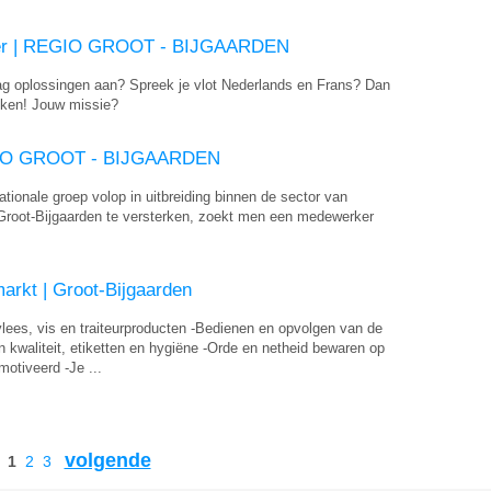
ker | REGIO GROOT - BIJGAARDEN
raag oplossingen aan? Spreek je vlot Nederlands en Frans? Dan
oeken! Jouw missie?
EGIO GROOT - BIJGAARDEN
ationale groep volop in uitbreiding binnen de sector van
Groot-Bijgaarden te versterken, zoekt men een medewerker
arkt | Groot-Bijgaarden
lees, vis en traiteurproducten -Bedienen en opvolgen van de
n kwaliteit, etiketten en hygiëne -Orde en netheid bewaren op
otiveerd -Je ...
volgende
1
2
3