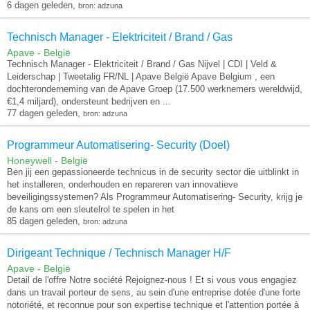
6 dagen geleden,
bron: adzuna
Technisch Manager - Elektriciteit / Brand / Gas
Apave - België
Technisch Manager - Elektriciteit / Brand / Gas Nijvel | CDI | Veld &
Leiderschap | Tweetalig FR/NL | Apave België Apave Belgium , een
dochteronderneming van de Apave Groep (17.500 werknemers wereldwijd,
€1,4 miljard), ondersteunt bedrijven en ...
77 dagen geleden,
bron: adzuna
Programmeur Automatisering- Security (Doel)
Honeywell - België
Ben jij een gepassioneerde technicus in de security sector die uitblinkt in
het installeren, onderhouden en repareren van innovatieve
beveiligingssystemen? Als Programmeur Automatisering- Security, krijg je
de kans om een sleutelrol te spelen in het
85 dagen geleden,
bron: adzuna
Dirigeant Technique / Technisch Manager H/F
Apave - België
Detail de l'offre Notre société Rejoignez-nous ! Et si vous vous engagiez
dans un travail porteur de sens, au sein d'une entreprise dotée d'une forte
notoriété, et reconnue pour son expertise technique et l'attention portée à